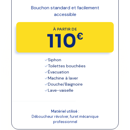
Bouchon standard et facilement
accessible
Code postal
À PARTIR DE
110
€
Email
(optionnel)
Siphon
Toilettes bouchées
Évacuation
Obtenir mon devis gratuit 📞
Machine à laver
Douche/Baignoire
Données confidentielles. Jamais revendues.
Lave-vaiselle
Réponse garantie sous 5 minutes.
Matériel utilisé :
Déboucheur révolver, furet mécanique
professionnel