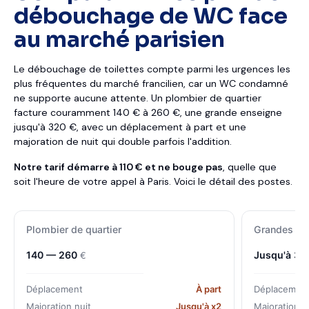
débouchage de WC face
au marché parisien
Le débouchage de toilettes compte parmi les urgences les
plus fréquentes du marché francilien, car un WC condamné
ne supporte aucune attente. Un plombier de quartier
facture couramment 140 € à 260 €, une grande enseigne
jusqu'à 320 €, avec un déplacement à part et une
majoration de nuit qui double parfois l'addition.
Notre tarif démarre à 110 € et ne bouge pas
, quelle que
soit l'heure de votre appel à Paris. Voici le détail des postes.
Plombier de quartier
Grandes en
140 — 260
Jusqu'à 3
€
Déplacement
À part
Déplacemen
Majoration nuit
Jusqu'à x2
Majoration n