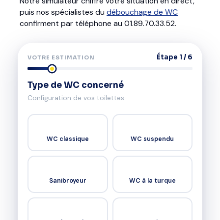
Notre simulateur chiffre votre situation en direct,
puis nos spécialistes du
débouchage de WC
confirment par téléphone au 01.89.70.33.52.
Étape 1 / 6
VOTRE ESTIMATION
Type de WC concerné
Configuration de vos toilettes
🚽
🧱
WC classique
WC suspendu
⚙️
🟦
Sanibroyeur
WC à la turque
🎌
❓