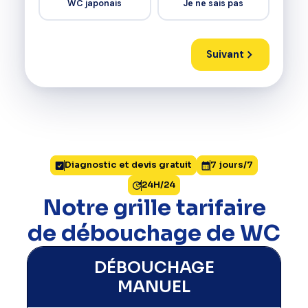
WC japonais
Je ne sais pas
Suivant
Diagnostic et devis gratuit
7 jours/7
Votre estimation est prête !
24H/24
Notre grille tarifaire
Complétez ce formulaire pour recevoir votre
estimation de débouchage de WC
de débouchage de WC
Prénom
DÉBOUCHAGE
MANUEL
Téléphone