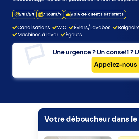
24H/24
7 jours/7
98% de clients satisfaits
Canalisations
W.C
Éviers/Lavabos
Baignoi
Machines à laver
Égouts
Une urgence ? Un conseil ? U
Appelez-nous 
Votre déboucheur dans le 