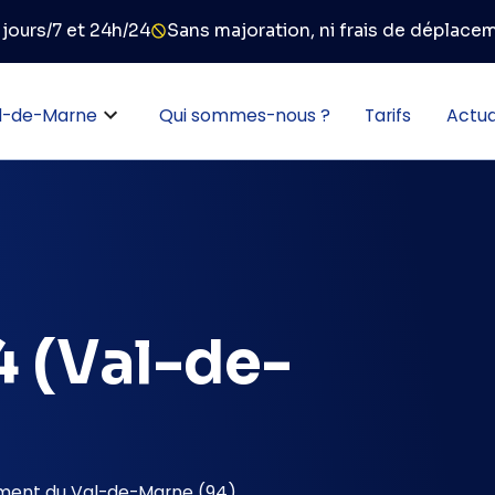
 jours/7 et 24h/24
Sans majoration, ni frais de déplace
l-de-Marne
Qui sommes-nous ?
Tarifs
Actua
4 (Val-de-
ement du Val-de-Marne (94)