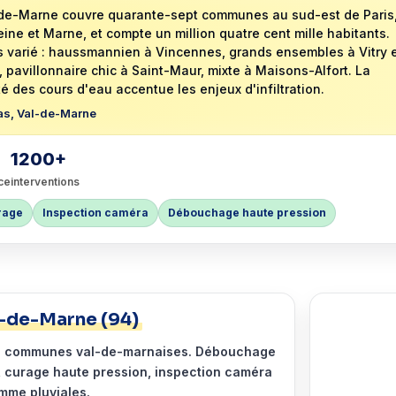
de-Marne couvre quarante-sept communes au sud-est de Paris
eine et Marne, et compte un million quatre cent mille habitants.
ès varié : haussmannien à Vincennes, grands ensembles à Vitry 
if, pavillonnaire chic à Saint-Maur, mixte à Maisons-Alfort. La
té des cours d'eau accentue les enjeux d'infiltration.
as, Val-de-Marne
1200+
ce
interventions
rage
Inspection caméra
Débouchage haute pression
-de-Marne (94)
des communes val-de-marnaises. Débouchage
 curage haute pression, inspection caméra
mme pluviales.