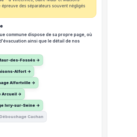
de épreuve des séparateurs souvent négligés
ne
aque commune dispose de sa propre page, où
d'évacuation ainsi que le détail de nos
Maur-des-Fossés →
sons-Alfort →
ge Alfortville →
Arcueil →
 Ivry-sur-Seine →
Débouchage Cachan