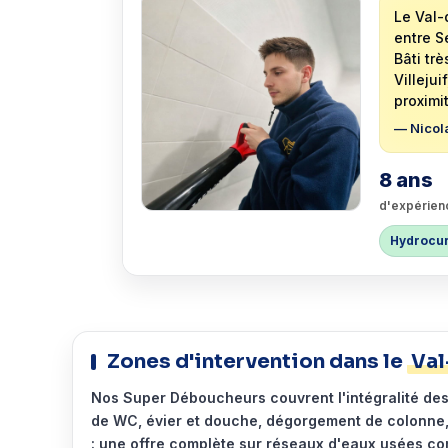
Le Val-
entre S
Bâti tr
Villeju
proximi
— Nicol
8 ans
d'expérien
Hydrocu
Zones d'intervention dans le
Val
Nos Super Déboucheurs couvrent l'intégralité 
de WC, évier et douche, dégorgement de colonne,
: une offre complète sur réseaux d'eaux usées co