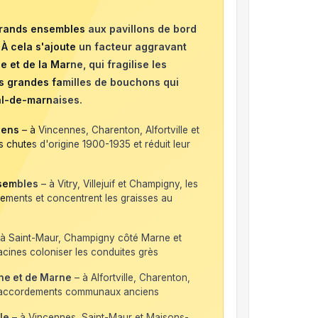
 grands ensembles aux pavillons de bord
 À cela s'ajoute un facteur aggravant
 et de la Marne, qui fragilise les
s grandes familles de bouchons qui
al-de-marnaises.
iens
– à Vincennes, Charenton, Alfortville et
es chutes d'origine 1900-1935 et réduit leur
nsembles
– à Vitry, Villejuif et Champigny, les
gements et concentrent les graisses au
à Saint-Maur, Champigny côté Marne et
racines coloniser les conduites grès
ine et de Marne
– à Alfortville, Charenton,
es raccordements communaux anciens
le
– à Vincennes, Saint-Maur et Maisons-