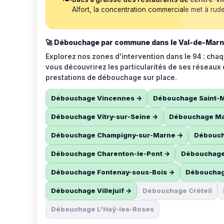
Alfort, la concentration commerciale met à ru
🚀 Débouchage par commune dans le Val-de-Mar
Explorez nos zones d'intervention dans le 94 : ch
vous découvrirez les particularités de ses réseaux 
prestations de débouchage sur place.
Débouchage Vincennes →
Débouchage Saint-
Débouchage Vitry-sur-Seine →
Débouchage Mai
Débouchage Champigny-sur-Marne →
Déboucha
Débouchage Charenton-le-Pont →
Débouchage 
Débouchage Fontenay-sous-Bois →
Débouchage
Débouchage Villejuif →
Débouchage Créteil
Débouchage L'Haÿ-les-Roses