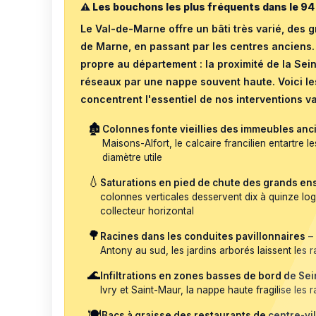
⚠️ Les bouchons les plus fréquents dans le 94
Le Val-de-Marne offre un bâti très varié, des
de Marne, en passant par les centres anciens.
propre au département : la proximité de la Seine
réseaux par une nappe souvent haute. Voici le
concentrent l'essentiel de nos interventions v
🏚️
Colonnes fonte vieillies des immeubles anc
Maisons-Alfort, le calcaire francilien entartre l
diamètre utile
💧
Saturations en pied de chute des grands e
colonnes verticales desservent dix à quinze lo
collecteur horizontal
🌳
Racines dans les conduites pavillonnaires
– 
Antony au sud, les jardins arborés laissent les 
🌊
Infiltrations en zones basses de bord de Se
Ivry et Saint-Maur, la nappe haute fragilise l
🍽️
Bacs à graisse des restaurants de centre-vil