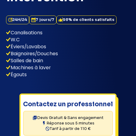
24H/24
7 jours/7
98% de clients satisfaits
Canalisations
W.C
Éviers/Lavabos
Baignoires/Douches
Salles de bain
Machines à laver
Égouts
Contactez un professionnel
Devis Gratuit & Sans engagement
Réponse sous 5 minutes
Tarif à partir de 110 €