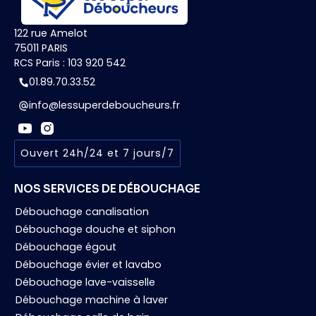
Notre inspection par caméra endoscopique
parties.
produit un rapport visuel que les assurances
122 rue Amelot
acceptent comme justificatif. Transmettez-
75011 PARIS
le à votre assureur avec notre devis : c'est
RCS Paris : 103 920 542
le moyen le plus rapide d'instruire votre
01.89.70.33.52
dossier et d'obtenir un remboursement dans
info@lessuperdeboucheurs.fr
les meilleurs délais.
Ouvert 24h/24 et 7 jours/7
NOS SERVICES DE DÉBOUCHAGE
Débouchage canalisation
Débouchage douche et siphon
Débouchage égout
Débouchage évier et lavabo
Débouchage lave-vaisselle
Débouchage machine à laver