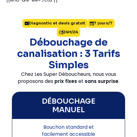
{{who-are-we="/cta"}}
Diagnostic et devis gratuit
7 jours/7
24H/24
Débouchage de
canalisation : 3 Tarifs
Simples
Chez Les Super Déboucheurs, nous vous
proposons des
prix fixes
et
sans surprise
.
DÉBOUCHAGE
MANUEL
Bouchon standard et
facilement accessible