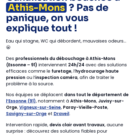
Athis-Mons
? Pas de
panique, on vous
explique tout !
Eau qui stagne, WC qui débordent, mauvaises odeurs…
😬
Des
professionnels du débouchage à Athis-Mons
(Essonne – 91)
interviennent
24h/24
avec des solutions
efficaces comme le
furetage
, l’
hydrocurage haute
pression
ou l’
inspection caméra
, afin de traiter le
problème à la source.
Nos équipes se déplacent
dans tout le département de
l’Essonne (91)
, notamment à
Athis-Mons
,
Juvisy-sur-
Orge
,
Vigneux-sur-Seine
,
Paray-Vieille-Poste
,
Savigny-sur-Orge
et
Draveil
.
Intervention rapide,
devis clair avant travaux
, aucune
surprise : découvrez des solutions fiables pour