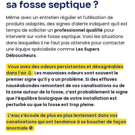
sa fosse septique ?
Même avec un entretien régulier et l’utilisation de
produits adaptés, des signes d’alerte indiquent qu’il est
temps de solliciter un
professionnel qualifié
pour
intervenir sur votre fosse septique. Voici les situations
dans lesquelles il ne faut pas attendre pour contacter
une équipe spécialisée comme
Les Supers
Déboucheurs
.
Vous avez des odeurs persistantes et désagréables
dans l’air 👃
‍Les
mauvaises odeurs
sont souvent le
premier signe qu’il y a un problème. Si des effluves
nauséabondes remontent de vos canalisations ou de
la zone autour de la fosse, c’est probablement le signe
que l’équilibre biologique de votre installation est
perturbé ou que la fosse est
trop pleine.
L’eau s’écoule de plus en plus lentement dans vos
canalisations qui ont tendance à se boucher de façon
anormale 🚫