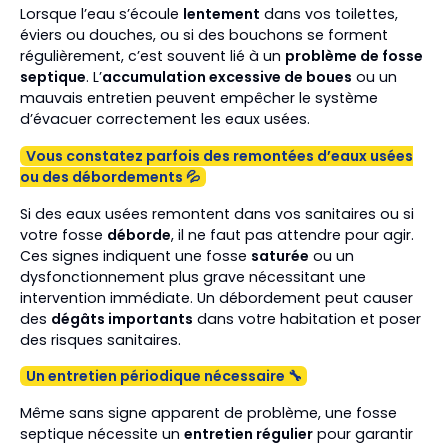
Lorsque l’eau s’écoule
lentement
dans vos toilettes,
éviers ou douches, ou si des bouchons se forment
régulièrement, c’est souvent lié à un
problème de fosse
septique
. L’
accumulation excessive de boues
ou un
mauvais entretien peuvent empêcher le système
d’évacuer correctement les eaux usées.
Vous constatez parfois des remontées d’eaux usées
ou des débordements 💦
Si des eaux usées remontent dans vos sanitaires ou si
votre fosse
déborde
, il ne faut pas attendre pour agir.
Ces signes indiquent une fosse
saturée
ou un
dysfonctionnement plus grave nécessitant une
intervention immédiate. Un débordement peut causer
des
dégâts importants
dans votre habitation et poser
des risques sanitaires.
Un entretien périodique nécessaire 🔧
Même sans signe apparent de problème, une fosse
septique nécessite un
entretien régulier
pour garantir